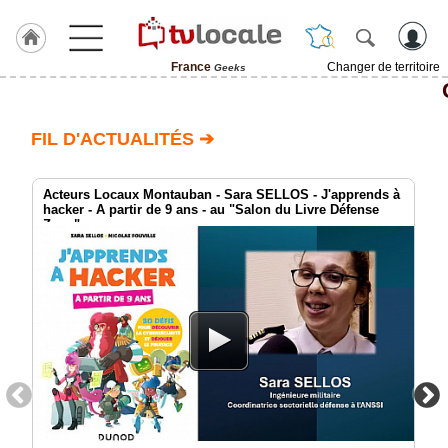
France
Changer de territoire
Geeks
J'adhère
à
Hulcoq
FIL D'ACTUALITÉS ➔
TvLocale
France
Acteurs Locaux Montauban - Sara SELLOS - J'apprends à
hacker - A partir de 9 ans - au "Salon du Livre Défense
Zone"
Accueil
RUBRIQUES
Agenda
Gazette
Vidéos
Médias