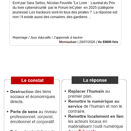
du
Ecrit par Sara Sellos, Nicolas Fouville "Le Livre : Lauréat du Prix
groupe
du livre cybersécurité par le Forum InCyber en 2025 (catégorie
jeunesse) Les hackeurs sont-ils tous des pirates ? La réponse est
Blogs
non ! Il existe aussi des corsaires, des gardiens ...
Prémium
Inscription
annuaire
Reportage / Jeux éducatifs / J'apprends à hacker
pro
Montauban
|
20/07/2026
|
Vu 93600 fois
Accès
éditeur